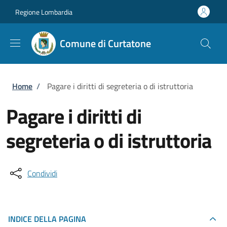
Salta al contenuto principale
Skip to footer content
Regione Lombardia
Comune di Curtatone
Briciole di pane
Home
/
Pagare i diritti di segreteria o di istruttoria
Pagare i diritti di
segreteria o di istruttoria
Condividi
INDICE DELLA PAGINA