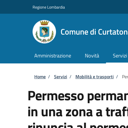
Salta al contenuto principale
Skip to footer content
Regione Lombardia
Comune di Curtaton
Amministrazione
Novità
Servizi
Briciole di pane
Home
/
Servizi
/
Mobilità e trasporti
/
Per
Permesso permane
in una zona a traff
rinuncia al perme