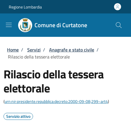
Salta al contenuto principale
Skip to footer content
Regione Lombardia
Comune di Curtatone
Briciole di pane
Home
/
Servizi
/
Anagrafe e stato civile
/
Rilascio della tessera elettorale
Rilascio della tessera
elettorale
(
urn:nir:presidente.repubblica:decreto:2000-09-08;299~art4
)
Servizio attivo