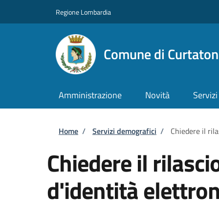
Salta al contenuto principale
Skip to footer content
Regione Lombardia
Comune di Curtaton
Amministrazione
Novità
Servizi
Briciole di pane
Home
/
Servizi demografici
/
Chiedere il ril
Chiedere il rilasci
d'identità elettron