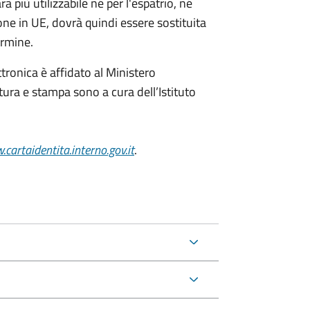
à più utilizzabile né per l'espatrio, né
one in UE, dovrà quindi essere sostituita
ermine.
ttronica è affidato al Ministero
itura e stampa sono a cura dell’
Istituto
cartaidentita.interno.gov.it
.