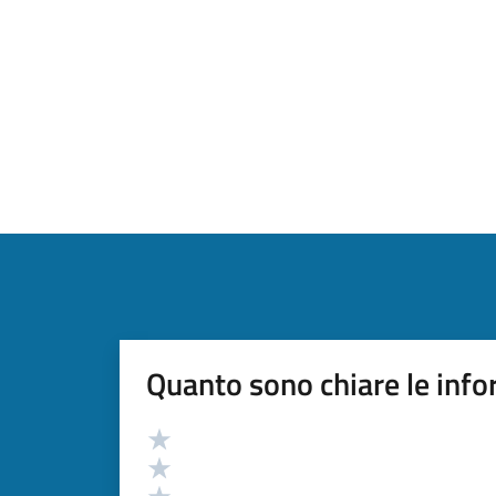
Quanto sono chiare le info
Valutazione
Valuta 5 stelle su 5
Valuta 4 stelle su 5
Valuta 3 stelle su 5