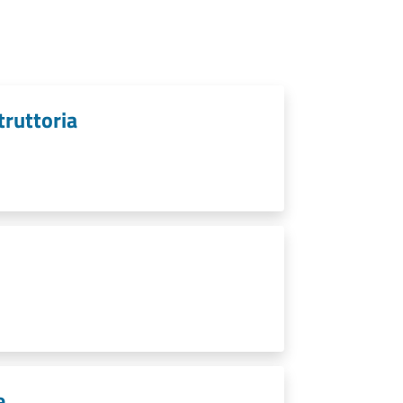
struttoria
e