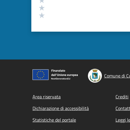
Valuta 2 stelle su 5
Valuta 1 stelle su 5
Comune di C
Footer menu
Area riservata
Crediti
Dichiarazione di accessibilità
Contatt
Statistiche del portale
Leggi l