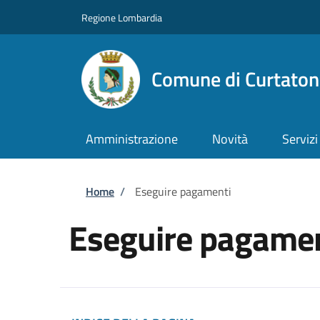
Salta al contenuto principale
Skip to footer content
Regione Lombardia
Comune di Curtaton
Amministrazione
Novità
Servizi
Briciole di pane
Home
/
Eseguire pagamenti
Eseguire pagamen