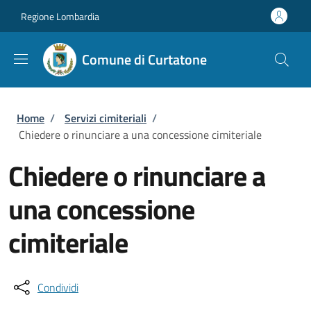
Salta al contenuto principale
Skip to footer content
Regione Lombardia
Comune di Curtatone
Briciole di pane
Home
/
Servizi cimiteriali
/
Chiedere o rinunciare a una concessione cimiteriale
Chiedere o rinunciare a
una concessione
cimiteriale
Condividi