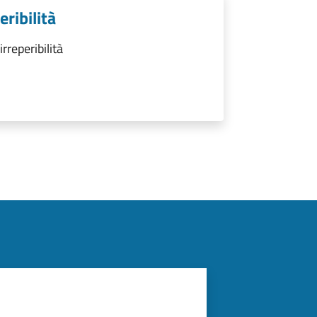
ribilità
rreperibilità