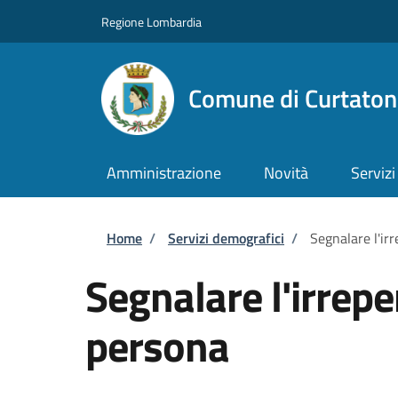
Salta al contenuto principale
Skip to footer content
Regione Lombardia
Comune di Curtaton
Amministrazione
Novità
Servizi
Briciole di pane
Home
/
Servizi demografici
/
Segnalare l'irr
Segnalare l'irreper
persona