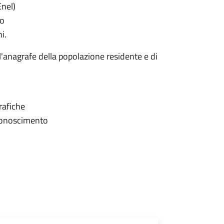
Enel)
mo
i.
ll'anagrafe della popolazione residente e di
grafiche
iconoscimento