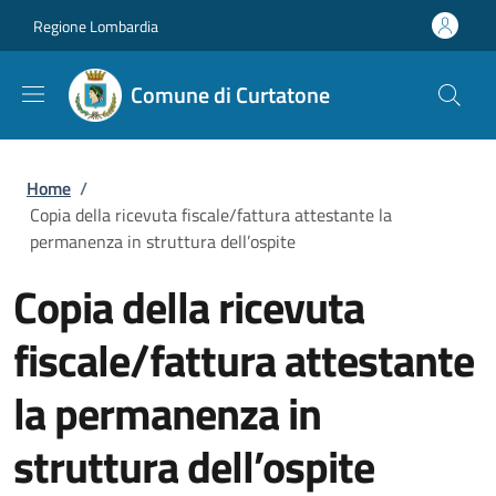
Salta al contenuto principale
Skip to footer content
Regione Lombardia
Comune di Curtatone
Briciole di pane
Home
/
Copia della ricevuta fiscale/fattura attestante la
permanenza in struttura dell’ospite
Copia della ricevuta
fiscale/fattura attestante
la permanenza in
struttura dell’ospite