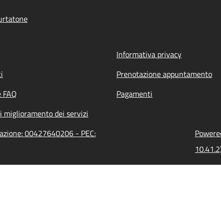
urtatone
Informativa privacy
i
Prenotazione appuntamento
e FAQ
Pagamenti
i miglioramento dei servizi
trazione: 00427640206 - PEC:
Powered
10.41.2