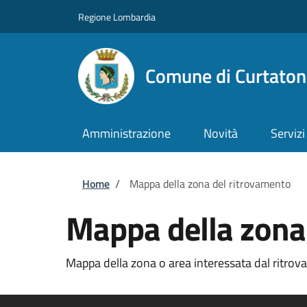
Salta al contenuto principale
Skip to footer content
Regione Lombardia
Comune di Curtaton
Amministrazione
Novità
Servizi
Briciole di pane
Home
/
Mappa della zona del ritrovamento
Mappa della zona
Mappa della zona o area interessata dal ritrov