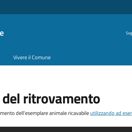
e
Seg
Vivere il Comune
 del ritrovamento
amento dell'esemplare animale ricavabile
utilizzando ad esem