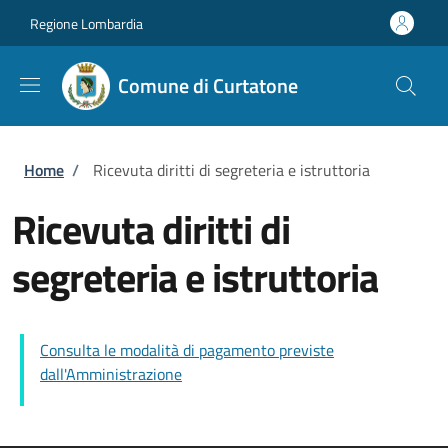
Salta al contenuto principale
Skip to footer content
Regione Lombardia
Comune di Curtatone
Briciole di pane
Home
/
Ricevuta diritti di segreteria e istruttoria
Ricevuta diritti di
segreteria e istruttoria
Consulta le modalità di pagamento previste
dall'Amministrazione