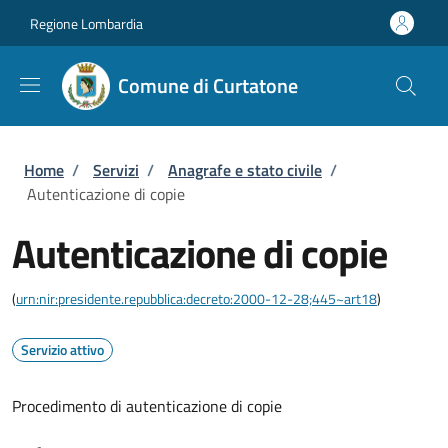
Salta al contenuto principale
Skip to footer content
Regione Lombardia
Comune di Curtatone
Briciole di pane
Home
/
Servizi
/
Anagrafe e stato civile
/
Autenticazione di copie
Autenticazione di copie
(
urn:nir:presidente.repubblica:decreto:2000-12-28;445~art18
)
Servizio attivo
Procedimento di autenticazione di copie