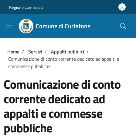
Salta al contenuto principale
Skip to footer content
Regione Lombardia
Comune di Curtatone
Briciole di pane
Home
/
Servizi
/
Appalti pubblici
/
Comunicazione di conto corrente dedicato ad appalti e
commesse pubbliche
Comunicazione di conto
corrente dedicato ad
appalti e commesse
pubbliche