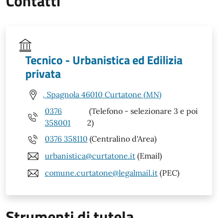
Contatti
Tecnico - Urbanistica ed Edilizia
privata
, Spagnola 46010 Curtatone (MN)
0376
(Telefono - selezionare 3 e poi
358001
2)
0376 358110
(Centralino d'Area)
urbanistica@curtatone.it
(Email)
comune.curtatone@legalmail.it
(PEC)
Strumenti di tutela