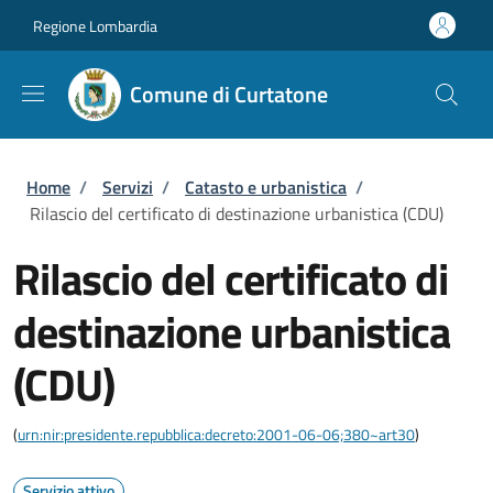
Salta al contenuto principale
Skip to footer content
Regione Lombardia
Comune di Curtatone
Briciole di pane
Home
/
Servizi
/
Catasto e urbanistica
/
Rilascio del certificato di destinazione urbanistica (CDU)
Rilascio del certificato di
destinazione urbanistica
(CDU)
(
urn:nir:presidente.repubblica:decreto:2001-06-06;380~art30
)
Servizio attivo