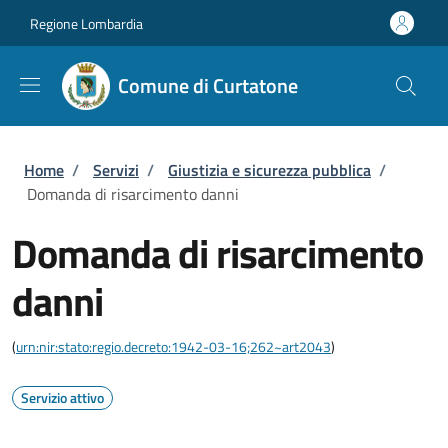
Salta al contenuto principale
Skip to footer content
Regione Lombardia
Comune di Curtatone
Briciole di pane
Home
/
Servizi
/
Giustizia e sicurezza pubblica
/
Domanda di risarcimento danni
Domanda di risarcimento
danni
(
urn:nir:stato:regio.decreto:1942-03-16;262~art2043
)
Servizio attivo