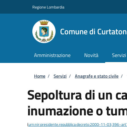
Salta al contenuto principale
Skip to footer content
Regione Lombardia
Comune di Curtaton
Amministrazione
Novità
Servizi
Briciole di pane
Home
/
Servizi
/
Anagrafe e stato civile
/
Sepoltura di un c
inumazione o tum
(
urn:nir:presidente.repubblica:decreto:2000-11-03;396~ar