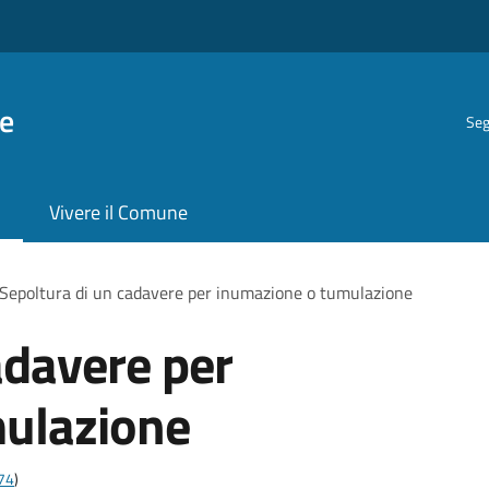
e
Seg
Vivere il Comune
Sepoltura di un cadavere per inumazione o tumulazione
adavere per
ulazione
t74
)