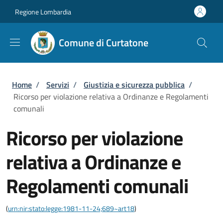
Salta al contenuto principale
Skip to footer content
Regione Lombardia
Comune di Curtatone
Briciole di pane
Home
/
Servizi
/
Giustizia e sicurezza pubblica
/
Ricorso per violazione relativa a Ordinanze e Regolamenti
comunali
Ricorso per violazione
relativa a Ordinanze e
Regolamenti comunali
(
urn:nir:stato:legge:1981-11-24;689~art18
)