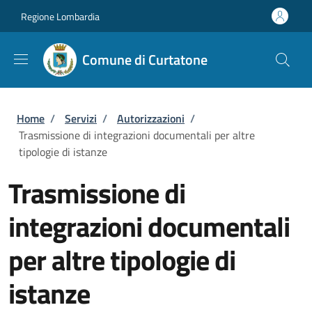
Salta al contenuto principale
Skip to footer content
Regione Lombardia
Comune di Curtatone
Briciole di pane
Home
/
Servizi
/
Autorizzazioni
/
Trasmissione di integrazioni documentali per altre
tipologie di istanze
Trasmissione di
integrazioni documentali
per altre tipologie di
istanze