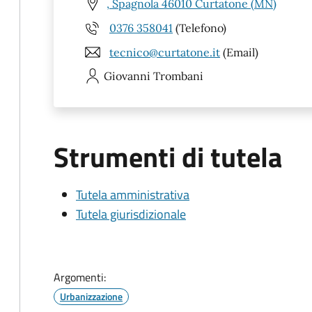
, Spagnola 46010 Curtatone (MN)
0376 358041
(Telefono)
tecnico@curtatone.it
(Email)
Giovanni
Trombani
Strumenti di tutela
Tutela amministrativa
Tutela giurisdizionale
Argomenti:
Urbanizzazione