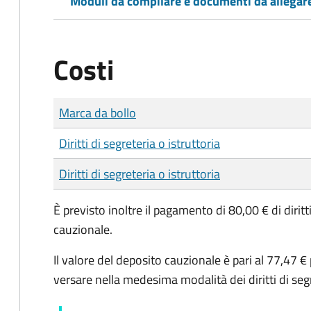
Moduli da compilare e documenti da allegar
Costi
Tipo di pagamento
Importo
Marca da bollo
Diritti di segreteria o istruttoria
Diritti di segreteria o istruttoria
È previsto inoltre il pagamento di 80,00 € di diritti
cauzionale.
Il valore del deposito cauzionale è pari al 77,47 €
versare nella medesima modalità dei diritti di seg