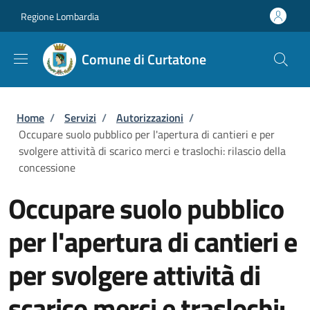
Salta al contenuto principale
Skip to footer content
Regione Lombardia
Comune di Curtatone
Briciole di pane
Home
/
Servizi
/
Autorizzazioni
/
Occupare suolo pubblico per l'apertura di cantieri e per
svolgere attività di scarico merci e traslochi: rilascio della
concessione
Occupare suolo pubblico
per l'apertura di cantieri e
per svolgere attività di
scarico merci e traslochi: